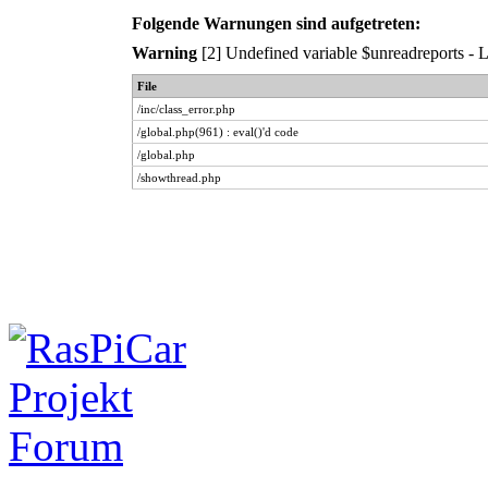
Folgende Warnungen sind aufgetreten:
Warning
[2] Undefined variable $unreadreports - Li
File
/inc/class_error.php
/global.php(961) : eval()'d code
/global.php
/showthread.php