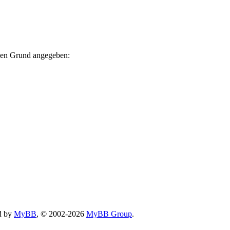
nden Grund angegeben:
d by
MyBB
, © 2002-2026
MyBB Group
.