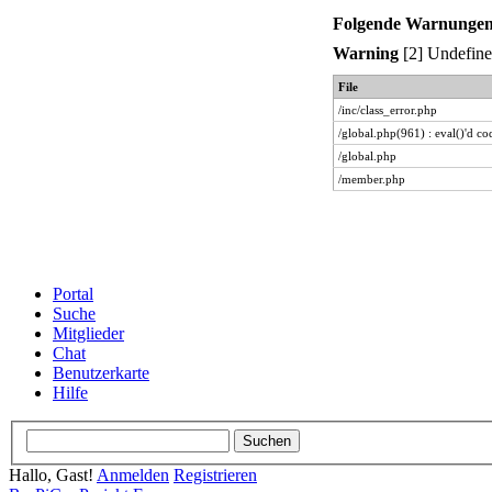
Folgende Warnungen 
Warning
[2] Undefined
File
/inc/class_error.php
/global.php(961) : eval()'d co
/global.php
/member.php
Portal
Suche
Mitglieder
Chat
Benutzerkarte
Hilfe
Hallo, Gast!
Anmelden
Registrieren