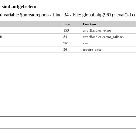
sind aufgetreten:
 variable $unreadreports - Line: 34 - File: global.php(961) : eval()'d 
Line
Function
153
errorHandler->error
de
34
errorHandler->error_callback
961
eval
30
require_once