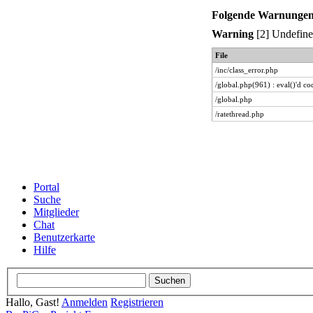
Folgende Warnungen 
Warning
[2] Undefined
File
/inc/class_error.php
/global.php(961) : eval()'d co
/global.php
/ratethread.php
Portal
Suche
Mitglieder
Chat
Benutzerkarte
Hilfe
Hallo, Gast!
Anmelden
Registrieren