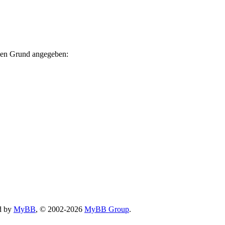
nden Grund angegeben:
d by
MyBB
, © 2002-2026
MyBB Group
.