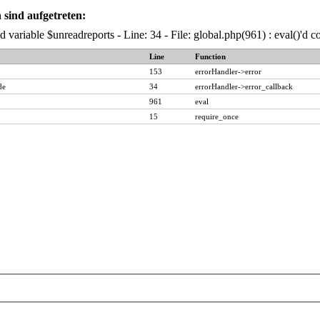
sind aufgetreten:
 variable $unreadreports - Line: 34 - File: global.php(961) : eval()'d 
Line
Function
153
errorHandler->error
de
34
errorHandler->error_callback
961
eval
15
require_once