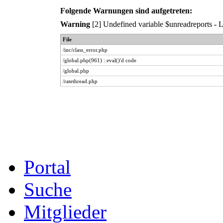
Folgende Warnungen sind aufgetreten:
Warning
[2] Undefined variable $unreadreports - Li
File
/inc/class_error.php
/global.php(961) : eval()'d code
/global.php
/ratethread.php
Portal
Suche
Mitglieder