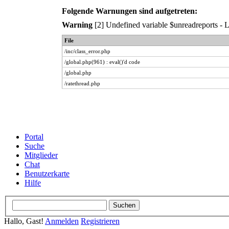
Folgende Warnungen sind aufgetreten:
Warning
[2] Undefined variable $unreadreports - Li
File
/inc/class_error.php
/global.php(961) : eval()'d code
/global.php
/ratethread.php
Portal
Suche
Mitglieder
Chat
Benutzerkarte
Hilfe
Hallo, Gast!
Anmelden
Registrieren