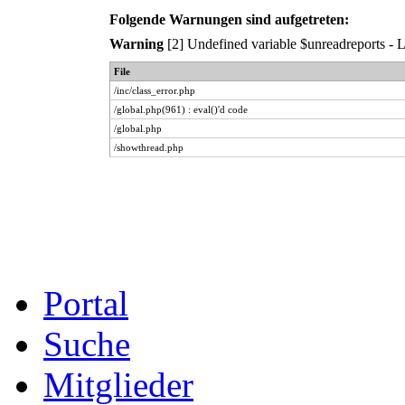
Folgende Warnungen sind aufgetreten:
Warning
[2] Undefined variable $unreadreports - Li
File
/inc/class_error.php
/global.php(961) : eval()'d code
/global.php
/showthread.php
Portal
Suche
Mitglieder